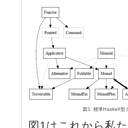
図1: 標準Haskel
図1はこれから私