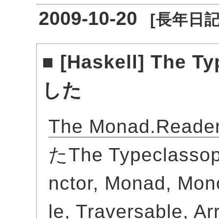
2009-10-20
[
長年日
■
[
Haskell
] The 
した
The Monad.Reade
たThe Typeclas
nctor, Monad, Mono
le, Traversabl